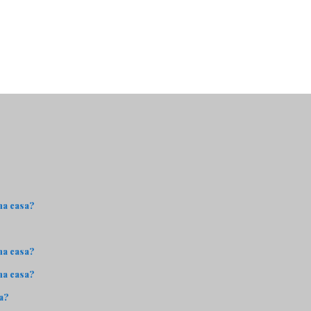
una casa?
una casa?
una casa?
sa?