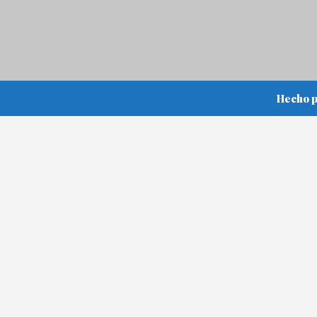
Hecho p